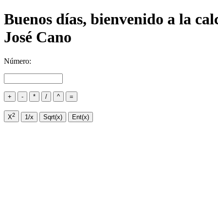
Buenos días, bienvenido a la cal
José Cano
Número:
+
-
*
/
^
=
2
X
1/x
Sqrt(x)
Ent(x)